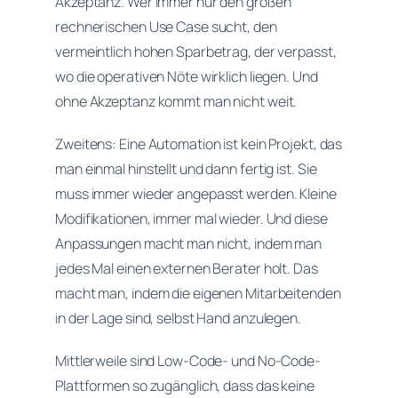
Akzeptanz. Wer immer nur den großen
rechnerischen Use Case sucht, den
vermeintlich hohen Sparbetrag, der verpasst,
wo die operativen Nöte wirklich liegen. Und
ohne Akzeptanz kommt man nicht weit.
Zweitens: Eine Automation ist kein Projekt, das
man einmal hinstellt und dann fertig ist. Sie
muss immer wieder angepasst werden. Kleine
Modifikationen, immer mal wieder. Und diese
Anpassungen macht man nicht, indem man
jedes Mal einen externen Berater holt. Das
macht man, indem die eigenen Mitarbeitenden
in der Lage sind, selbst Hand anzulegen.
Mittlerweile sind Low-Code- und No-Code-
Plattformen so zugänglich, dass das keine